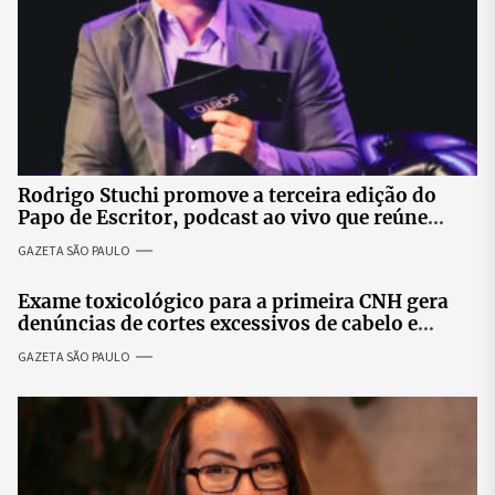
Rodrigo Stuchi promove a terceira edição do
Papo de Escritor, podcast ao vivo que reúne
especialistas para discutir saúde mental e
GAZETA SÃO PAULO
prosperidade.
Exame toxicológico para a primeira CNH gera
denúncias de cortes excessivos de cabelo e
revolta entre candidatas
GAZETA SÃO PAULO