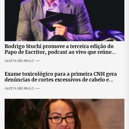
Rodrigo Stuchi promove a terceira edição do
Papo de Escritor, podcast ao vivo que reúne
especialistas para discutir saúde mental e
GAZETA SÃO PAULO
prosperidade.
Exame toxicológico para a primeira CNH gera
denúncias de cortes excessivos de cabelo e
revolta entre candidatas
GAZETA SÃO PAULO