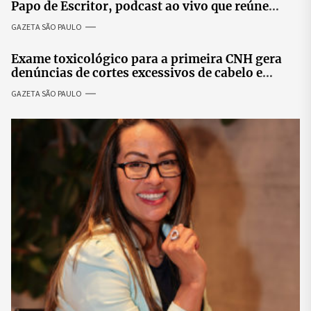
Papo de Escritor, podcast ao vivo que reúne
especialistas para discutir saúde mental e
GAZETA SÃO PAULO
prosperidade.
Exame toxicológico para a primeira CNH gera
denúncias de cortes excessivos de cabelo e
revolta entre candidatas
GAZETA SÃO PAULO