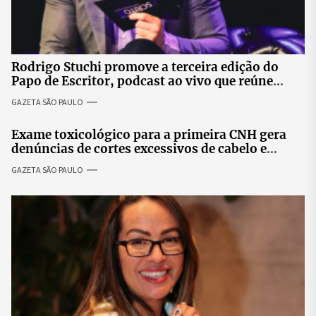
Rodrigo Stuchi promove a terceira edição do
Papo de Escritor, podcast ao vivo que reúne
especialistas para discutir saúde mental e
GAZETA SÃO PAULO
prosperidade.
Exame toxicológico para a primeira CNH gera
denúncias de cortes excessivos de cabelo e
revolta entre candidatas
GAZETA SÃO PAULO