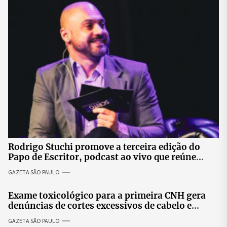
Rodrigo Stuchi promove a terceira edição do
Papo de Escritor, podcast ao vivo que reúne
especialistas para discutir saúde mental e
GAZETA SÃO PAULO
prosperidade.
Exame toxicológico para a primeira CNH gera
denúncias de cortes excessivos de cabelo e
revolta entre candidatas
GAZETA SÃO PAULO