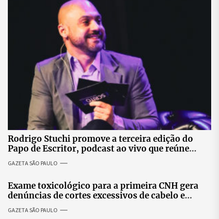
Rodrigo Stuchi promove a terceira edição do
Papo de Escritor, podcast ao vivo que reúne
especialistas para discutir saúde mental e
GAZETA SÃO PAULO
prosperidade.
Exame toxicológico para a primeira CNH gera
denúncias de cortes excessivos de cabelo e
revolta entre candidatas
GAZETA SÃO PAULO