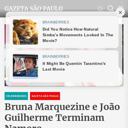
Skip
GAZETA SÃO PAULO
to
the
content
CELEBRIDADES
GAZETA SÃO PAULO
Bruna Marquezine e João
Guilherme Terminam