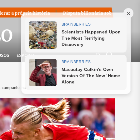
ória
Disputa bilionária sobre royalties do petróleo volta 
LO
OSOS
ESPORTE
 campanha nas oitavas de final