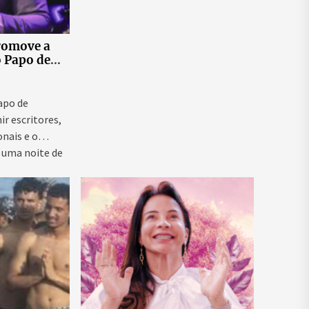
romove a
o Papo de
 ao vivo que
as para
ntal e
Papo de
ir escritores,
onais e o
 uma noite de