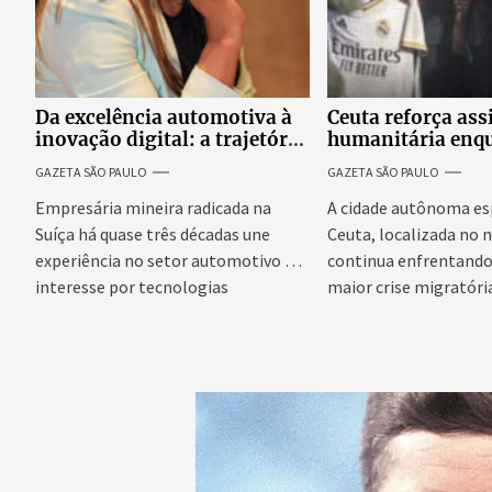
Da excelência automotiva à
Ceuta reforça ass
inovação digital: a trajetória
humanitária enq
internacional da empresária
Espanha busca ev
GAZETA SÃO PAULO
GAZETA SÃO PAULO
Adriene Silva
onda migratória
Empresária mineira radicada na
A cidade autônoma es
Suíça há quase três décadas une
Ceuta, localizada no n
experiência no setor automotivo e
continua enfrentando 
interesse por tecnologias
maior crise migratória
emergentes para...