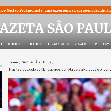
ista: uma experiência para quem decidiu liderar a própria hist
AZETA SÃO PAU
LO
MÚSICA
POLÍTICA
TECNOLOGIA
VIAGEM
TV
FAM
Home
GAZETA SÃO PAULO
Brasil se despede do Mundial após derrota para a Noruega e encerra