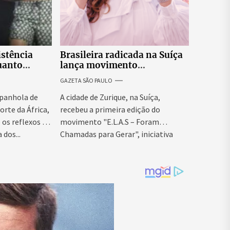
istência
Brasileira radicada na Suíça
uanto
lança movimento
itar nova
internacional voltado ao
GAZETA SÃO PAULO
fortalecimento da identidade
feminina
panhola de
A cidade de Zurique, na Suíça,
orte da África,
recebeu a primeira edição do
os reflexos da
movimento "E.L.A.S – Foram
 dos...
Chamadas para Gerar", iniciativa
idealizada...