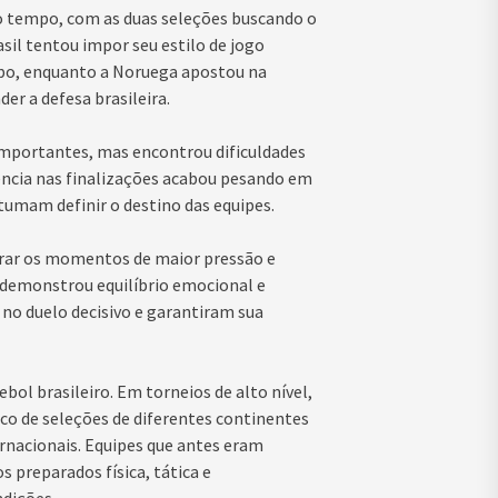
do tempo, com as duas seleções buscando o
il tentou impor seu estilo de jogo
mpo, enquanto a Noruega apostou na
er a defesa brasileira.
 importantes, mas encontrou dificuldades
iência nas finalizações acabou pesando em
umam definir o destino das equipes.
rar os momentos de maior pressão e
 demonstrou equilíbrio emocional e
a no duelo decisivo e garantiram sua
ol brasileiro. Em torneios de alto nível,
co de seleções de diferentes continentes
rnacionais. Equipes que antes eram
 preparados física, tática e