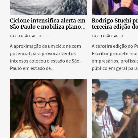
Ciclone intensifica alerta em
Rodrigo Stuchi p
São Paulo e mobiliza plano
terceira edição d
emergencial para evitar
Escritor, podcast
GAZETA SÃO PAULO
GAZETA SÃO PAULO
impactos no fornecimento
reúne especialist
de energia
discutir saúde me
A aproximação de um ciclone com
A terceira edição do 
prosperidade.
potencial para provocar ventos
Escritor promete reun
intensos colocou o estado de São
empresários, profissi
Paulo em estado de...
público em geral para
conteúdo,...