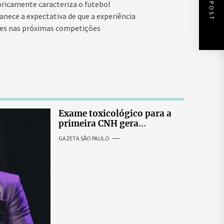
NEXT POST
oricamente caracteriza o futebol
anece a expectativa de que a experiência
es nas próximas competições
Exame toxicológico para a
primeira CNH gera
denúncias de cortes
GAZETA SÃO PAULO
excessivos de cabelo e
revolta entre candidatas