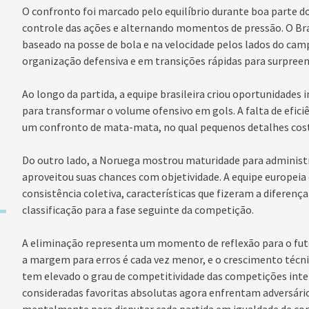
O confronto foi marcado pelo equilíbrio durante boa parte 
controle das ações e alternando momentos de pressão. O Bras
baseado na posse de bola e na velocidade pelos lados do ca
organização defensiva e em transições rápidas para surpreend
Ao longo da partida, a equipe brasileira criou oportunidades
para transformar o volume ofensivo em gols. A falta de efic
um confronto de mata-mata, no qual pequenos detalhes cost
Do outro lado, a Noruega mostrou maturidade para administ
aproveitou suas chances com objetividade. A equipe europeia
consistência coletiva, características que fizeram a diferenç
classificação para a fase seguinte da competição.
A eliminação representa um momento de reflexão para o futeb
a margem para erros é cada vez menor, e o crescimento técni
tem elevado o grau de competitividade das competições inte
consideradas favoritas absolutas agora enfrentam adversários