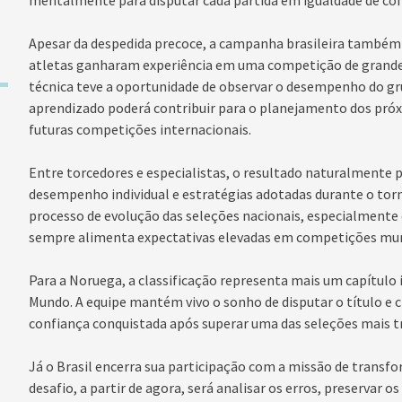
mentalmente para disputar cada partida em igualdade de con
Apesar da despedida precoce, a campanha brasileira também 
atletas ganharam experiência em uma competição de grande
técnica teve a oportunidade de observar o desempenho do gr
aprendizado poderá contribuir para o planejamento dos próxi
futuras competições internacionais.
Entre torcedores e especialistas, o resultado naturalmente p
desempenho individual e estratégias adotadas durante o torn
processo de evolução das seleções nacionais, especialmente 
sempre alimenta expectativas elevadas em competições mun
Para a Noruega, a classificação representa mais um capítulo
Mundo. A equipe mantém vivo o sonho de disputar o título e 
confiança conquistada após superar uma das seleções mais tr
Já o Brasil encerra sua participação com a missão de transf
desafio, a partir de agora, será analisar os erros, preservar os