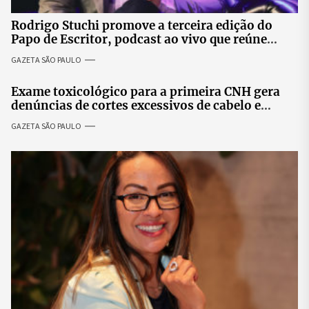
Rodrigo Stuchi promove a terceira edição do
Papo de Escritor, podcast ao vivo que reúne
especialistas para discutir saúde mental e
GAZETA SÃO PAULO
prosperidade.
Exame toxicológico para a primeira CNH gera
denúncias de cortes excessivos de cabelo e
revolta entre candidatas
GAZETA SÃO PAULO