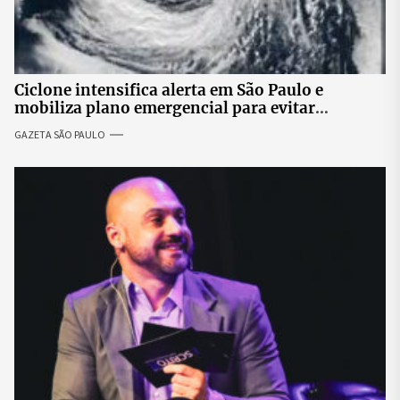
Ciclone intensifica alerta em São Paulo e
mobiliza plano emergencial para evitar
impactos no fornecimento de energia
GAZETA SÃO PAULO