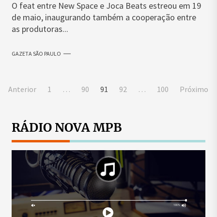
O feat entre New Space e Joca Beats estreou em 19
de maio, inaugurando também a cooperação entre
as produtoras...
GAZETA SÃO PAULO
Paginação
Anterior
1
…
90
91
92
…
100
Próximo
de
posts
RÁDIO NOVA MPB