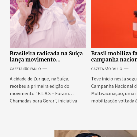
Brasileira radicada na Suíça
Brasil mobiliza f
lança movimento
campanha nacion
internacional voltado ao
atualizar vacinaç
GAZETA SÃO PAULO
GAZETA SÃO PAULO
fortalecimento da identidade
crianças e adoles
feminina
A cidade de Zurique, na Suíça,
Teve início nesta segu
recebeu a primeira edição do
Campanha Nacional d
movimento "E.L.A.S – Foram
Multivacinação, uma
Chamadas para Gerar", iniciativa
mobilização voltada 
idealizada...
da caderneta de vacina