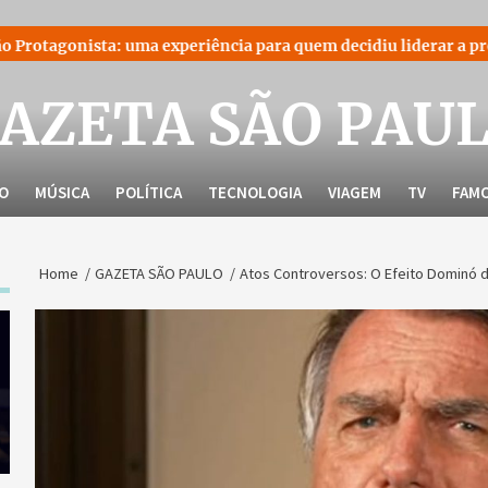
ma experiência para quem decidiu liderar a própria história
AZETA SÃO PAU
LO
MÚSICA
POLÍTICA
TECNOLOGIA
VIAGEM
TV
FAM
Home
GAZETA SÃO PAULO
Atos Controversos: O Efeito Dominó d