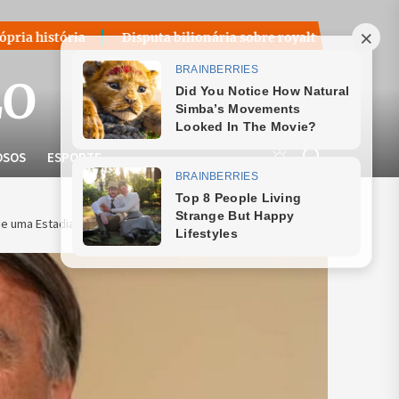
Disputa bilionária sobre royalties do petróleo volta ao cent
LO
OSOS
ESPORTE
e uma Estadia no Exterior