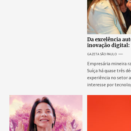
Da excelência au
inovação digital: 
internacional da
GAZETA SÃO PAULO
Adriene Silva
Empresária mineira r
Suíça há quase três d
experiência no setor 
interesse por tecnolo
emergentes para...