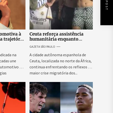
NEXT POST
tomotiva à
Ceuta reforça assistência
a trajetória
humanitária enquanto
 empresária
Espanha busca evitar nova
GAZETA SÃO PAULO
onda migratória
adicada na
A cidade autônoma espanhola de
écadas une
Ceuta, localizada no norte da África,
automotivo e
continua enfrentando os reflexos da
gias
maior crise migratória dos...