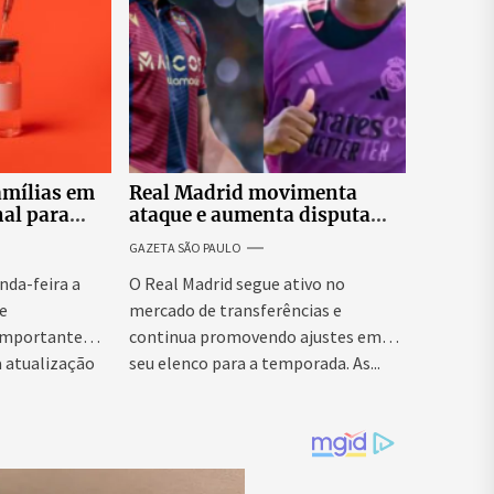
amílias em
Real Madrid movimenta
al para
ataque e aumenta disputa
ão de
por espaço para Endrick
GAZETA SÃO PAULO
centes
nda-feira a
O Real Madrid segue ativo no
e
mercado de transferências e
 importante
continua promovendo ajustes em
à atualização
seu elenco para a temporada. As...
ção de...