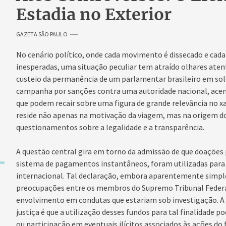
Estadia no Exterior
GAZETA SÃO PAULO
No cenário político, onde cada movimento é dissecado e cad
inesperadas, uma situação peculiar tem atraído olhares atento
custeio da permanência de um parlamentar brasileiro em so
campanha por sanções contra uma autoridade nacional, acend
que podem recair sobre uma figura de grande relevância no xad
reside não apenas na motivação da viagem, mas na origem do
questionamentos sobre a legalidade e a transparência.
A questão central gira em torno da admissão de que doações
sistema de pagamentos instantâneos, foram utilizadas para 
internacional. Tal declaração, embora aparentemente simpl
preocupações entre os membros do Supremo Tribunal Federal
envolvimento em condutas que estariam sob investigação. A 
justiça é que a utilização desses fundos para tal finalidade 
ou participação em eventuais ilícitos associados às ações do 