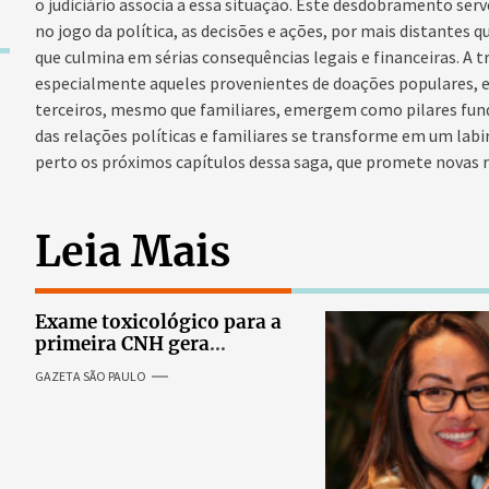
o judiciário associa a essa situação. Este desdobramento s
no jogo da política, as decisões e ações, por mais distante
que culmina em sérias consequências legais e financeiras. A 
especialmente aqueles provenientes de doações populares, e 
terceiros, mesmo que familiares, emergem como pilares fun
das relações políticas e familiares se transforme em um labi
perto os próximos capítulos dessa saga, que promete novas r
Leia Mais
Exame toxicológico para a
primeira CNH gera
denúncias de cortes
GAZETA SÃO PAULO
excessivos de cabelo e
revolta entre candidatas