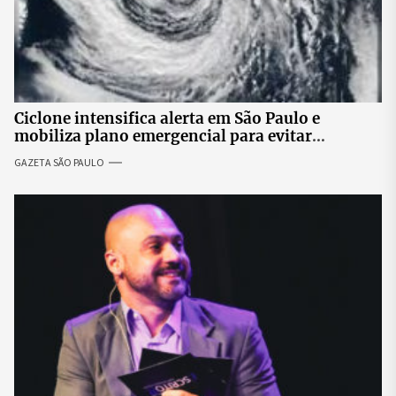
Ciclone intensifica alerta em São Paulo e
mobiliza plano emergencial para evitar
impactos no fornecimento de energia
GAZETA SÃO PAULO