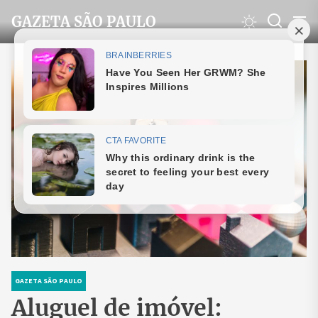
Skip
GAZETA SÃO PAULO
to
the
content
GAZETA SÃO PAULO
Aluguel de imóvel: