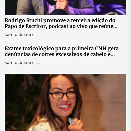
Rodrigo Stuchi promove a terceira edição do
Papo de Escritor, podcast ao vivo que reúne
especialistas para discutir saúde mental e
GAZETA SÃO PAULO
prosperidade.
Exame toxicológico para a primeira CNH gera
denúncias de cortes excessivos de cabelo e
revolta entre candidatas
GAZETA SÃO PAULO