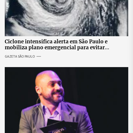
Ciclone intensifica alerta em São Paulo e
mobiliza plano emergencial para evitar
impactos no fornecimento de energia
GAZETA SÃO PAULO