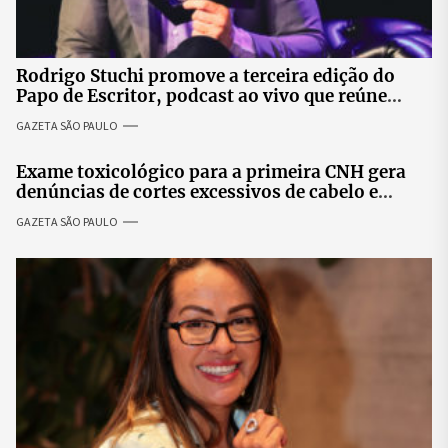
Rodrigo Stuchi promove a terceira edição do
Papo de Escritor, podcast ao vivo que reúne
especialistas para discutir saúde mental e
GAZETA SÃO PAULO
prosperidade.
Exame toxicológico para a primeira CNH gera
denúncias de cortes excessivos de cabelo e
revolta entre candidatas
GAZETA SÃO PAULO