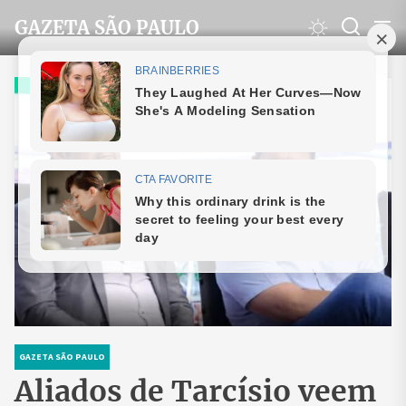
Skip
GAZETA SÃO PAULO
to
the
content
GAZETA SÃO PAULO
Aliados de Tarcísio veem