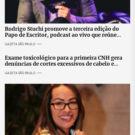
Rodrigo Stuchi promove a terceira edição do
Papo de Escritor, podcast ao vivo que reúne
especialistas para discutir saúde mental e
GAZETA SÃO PAULO
prosperidade.
Exame toxicológico para a primeira CNH gera
denúncias de cortes excessivos de cabelo e
revolta entre candidatas
GAZETA SÃO PAULO