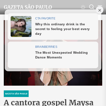
Skip
GAZETA SÃO PAULO
to
the
content
GAZETA SÃO PAULO
A cantora gospel Maysa